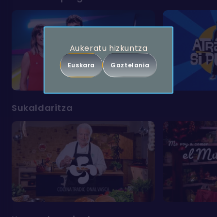
Aukeratu hizkuntza
Euskara
Gaztelania
Sukaldaritza