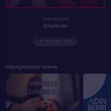
ORRI BEREZIA
Oholtzan
Gehiago ikusi
Dibulgaziozko saioak