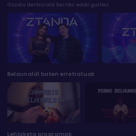
Gozatu denboraldi berriko eduki guztiez
Belaunaldi baten erretratuak
Lehiaketa programak