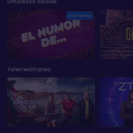
Umorezko saioak
Atal berria
Telerrealitatea