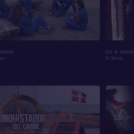
 atala
D2: 4. atala
min
1h 31min