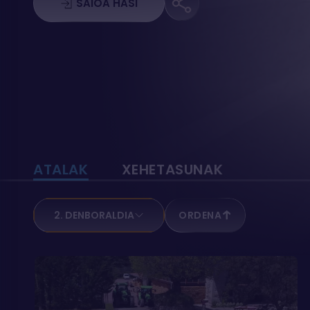
SAIOA HASI
ATALAK
XEHETASUNAK
2. DENBORALDIA
ORDENA