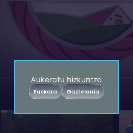
Partekatu
Aukeratu hizkuntza
Baserria
Euskara
Gaztelania
Kopiatu esteka