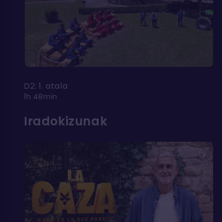
D2: 1. atala
1h 48min
Iradokizunak