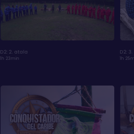
D2: 2. atala
D2: 3.
1h 23min
1h 25