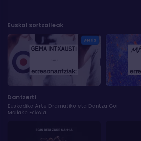
Euskal sortzaileak
Berria
Dantzerti
Euskadiko Arte Dramatiko eta Dantza Goi
Mailako Eskola