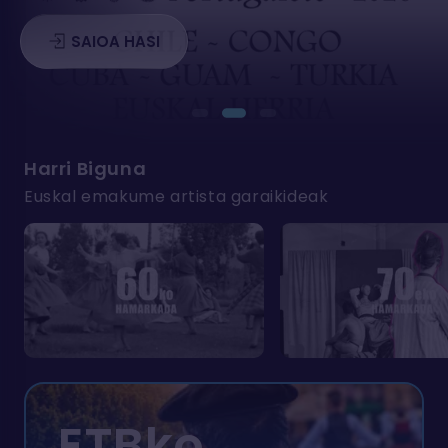
SAIOA HASI
Harri Biguna
Euskal emakume artista garaikideak
ETBko