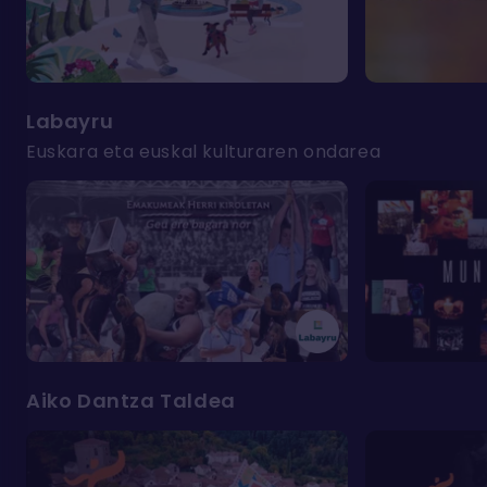
Labayru
Euskara eta euskal kulturaren ondarea
Aiko Dantza Taldea