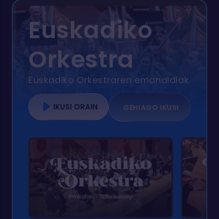
Euskadiko
Orkestra
Euskadiko Orkestraren emanaldiak.
IKUSI ORAIN
GEHIAGO IKUSI