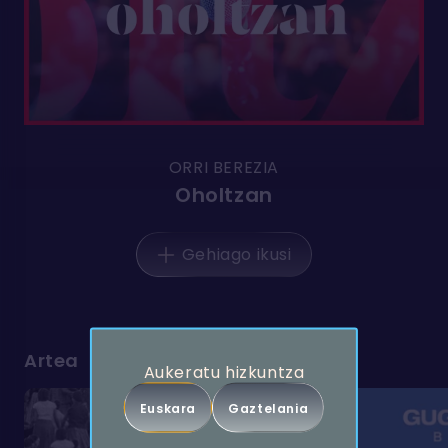
ORRI BEREZIA
Oholtzan
Gehiago ikusi
Artea
Aukeratu hizkuntza
Euskara
Gaztelania