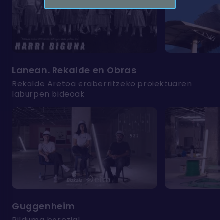
Lanean. Rekalde en Obras
Rekalde Aretoa eraberritzeko proiektuaren
laburpen bideoak
Guggenheim
Bilduma berezia!