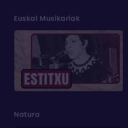
Euskal Musikariak
Natura