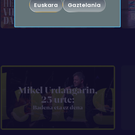
Euskara
Gaztelania