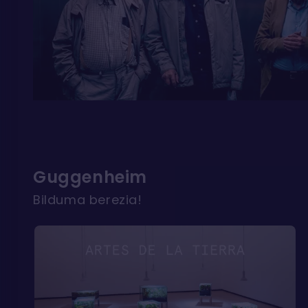
Guggenheim
Bilduma berezia!