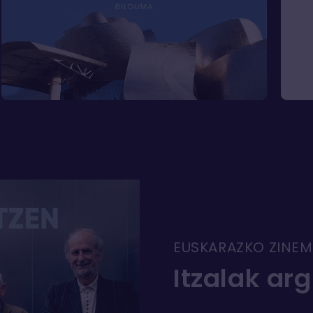
EUSKARAZKO ZINEM
Itzalak arg