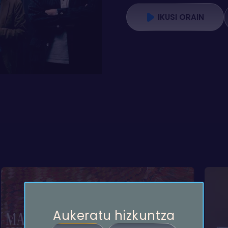
IKUSI ORAIN
Aukeratu hizkuntza