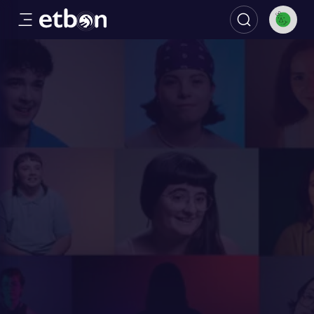
Genderlessak, neska/mutil bereizk