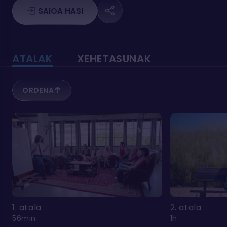
edo femenino izatearen artean
SAIOA HASI
banatzen.
ATALAK
XEHETASUNAK
ORDENA
1. atala
2. atala
56min
1h