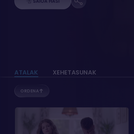
legedian aldaketa bat egitea, politika
SAIOA HASI
publikoek eta kontzientziazioak funtsezko
zeregina dute arazoari aurre egiteko.
ATALAK
XEHETASUNAK
ORDENA