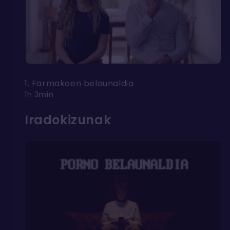
1. Farmakoen belaunaldia
1h 3min
Iradokizunak