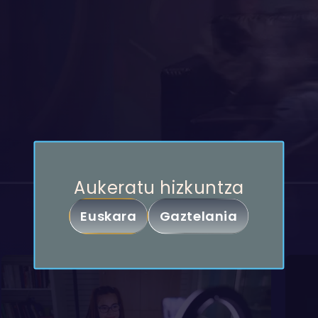
Partekatu
Aukeratu hizkuntza
Klik belaunaldia
Euskara
Gaztelania
Kopiatu esteka