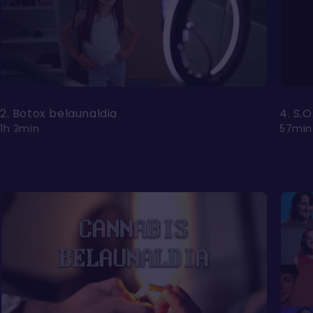
2. Botox belaunaldia
4. S.
1h 3min
57min