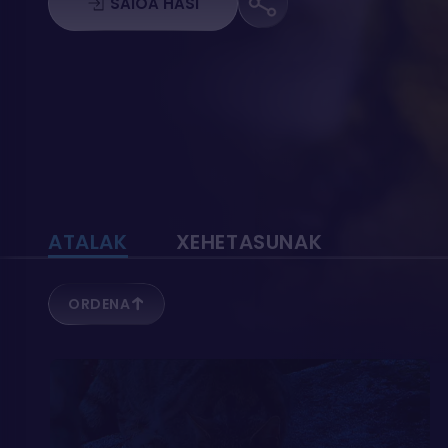
SAIOA HASI
ATALAK
XEHETASUNAK
ORDENA