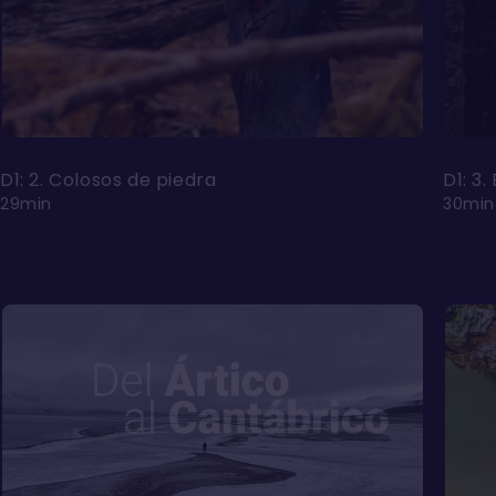
D1: 2. Colosos de piedra
D1: 3
29min
30min