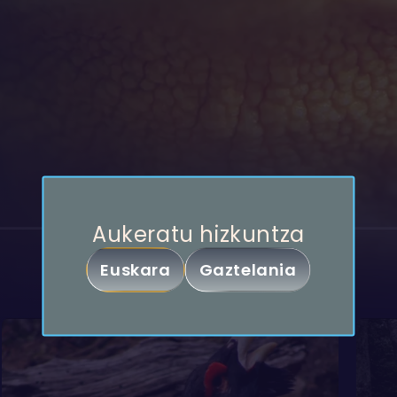
Partekatu
Aukeratu hizkuntza
Ama Lurra
Euskara
Gaztelania
Kopiatu esteka