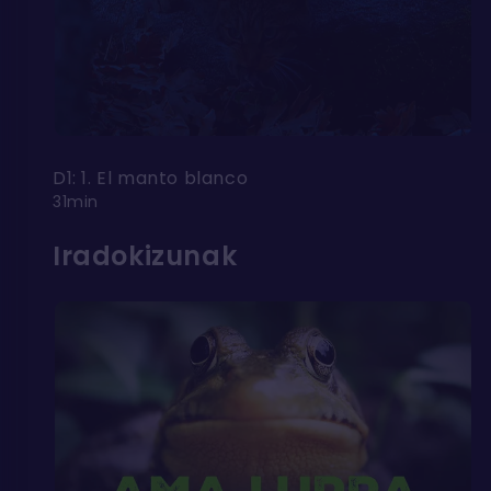
D1: 1. El manto blanco
31min
Iradokizunak