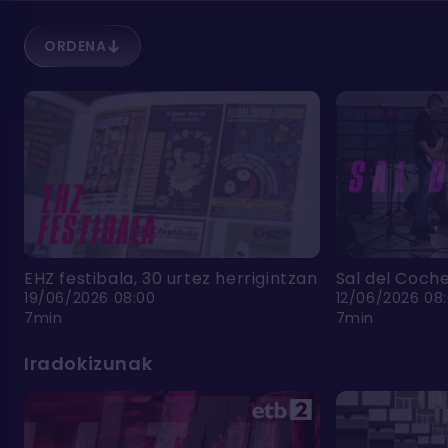
ORDENA
EHZ festibala, 30 urtez herrigintzan
Sal del Coch
19/06/2026 08:00
12/06/2026 08
7min
7min
Iradokizunak