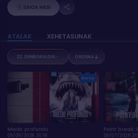
SAIOA HASI
ATALAK
XEHETASUNAK
22. DENBORALDIA
ORDENA
Berria
Miedo profundo
Point break: S
05/08/2026 20:18
29/07/2026 20