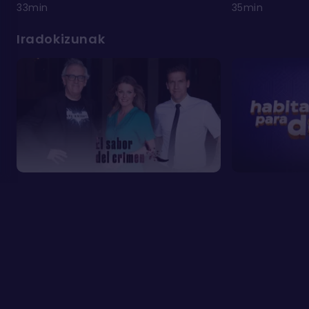
33min
35min
Iradokizunak
Ohiko galderak
Cookien erabilera
Kontaktua
Pribatutasun
Cookien
Lege oharra
politika
konfigurazioa
©
ETB ON 2026