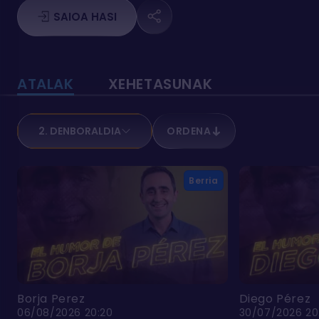
SAIOA HASI
ATALAK
XEHETASUNAK
2. DENBORALDIA
ORDENA
Berria
Borja Perez
Diego Pérez
06/08/2026 20:20
30/07/2026 20