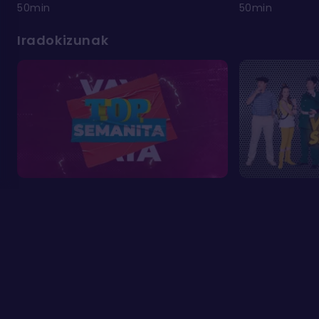
50min
50min
Iradokizunak
Ohiko galderak
Cookien erabilera
Kontaktua
Pribatutasun
Cookien
Lege oharra
politika
konfigurazioa
©
ETB ON 2026