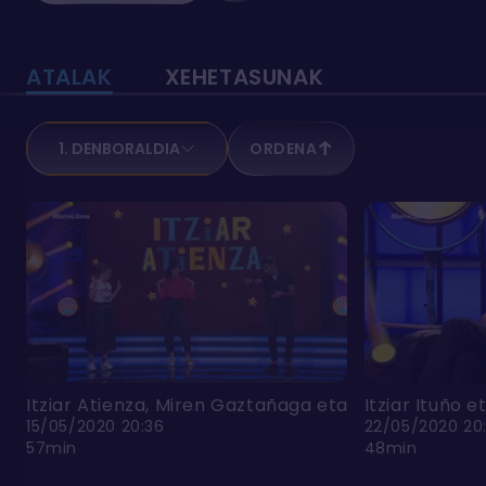
ATALAK
XEHETASUNAK
1. DENBORALDIA
ORDENA
Itziar Atienza, Miren Gaztañaga eta Ramon Agirre
Itziar Ituño 
15/05/2020 20:36
22/05/2020 20
57min
48min