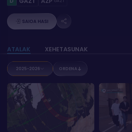
GAZT
AZP
D
GAZT
SAIOA HASI
ATALAK
XEHETASUNAK
2025-2026
ORDENA