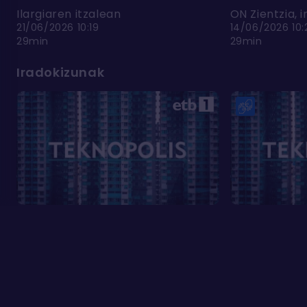
Ilargiaren itzalean
ON Zientzia, 
21/06/2026 10:19
14/06/2026 10:
29min
29min
Iradokizunak
Ohiko galderak
Cookien erabilera
Kontaktua
Pribatutasun
Cookien
Lege oharra
politika
konfigurazioa