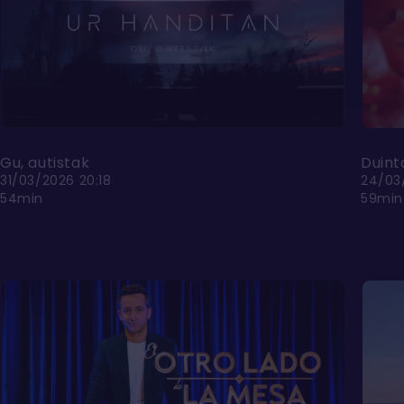
Gu, autistak
Duint
31/03/2026 20:18
24/03
54min
59min