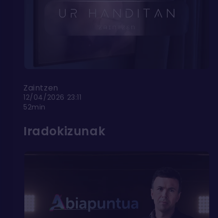
Zaintzen
12/04/2026 23:11
52min
Iradokizunak