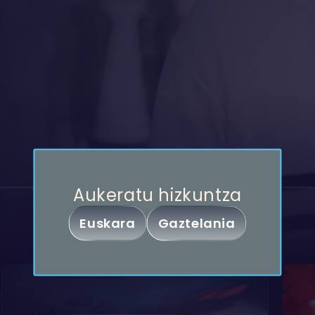
Partekatu
Aukeratu hizkuntza
Ur handitan
Euskara
Gaztelania
Kopiatu esteka