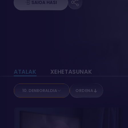
ezagutarazten.
SAIOA HASI
ATALAK
XEHETASUNAK
10. DENBORALDIA
ORDENA