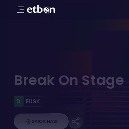
Break On Stage
Break On Stage
D
EUSK
SAIOA HASI