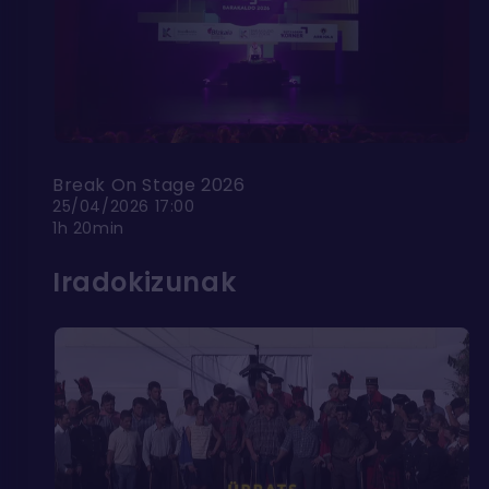
Break On Stage 2026
25/04/2026 17:00
1h 20min
Iradokizunak