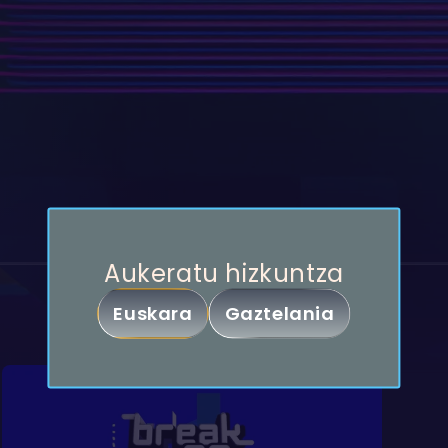
Partekatu
Aukeratu hizkuntza
Break On Stage
Euskara
Gaztelania
Kopiatu esteka