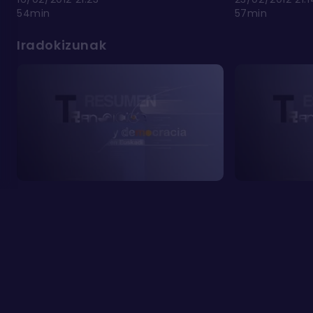
54min
57min
Iradokizunak
Ohiko galderak
Cookien erabilera
Kontaktua
Pribatutasun
Cookien
Lege oharra
politika
konfigurazioa
©
ETB ON 2026