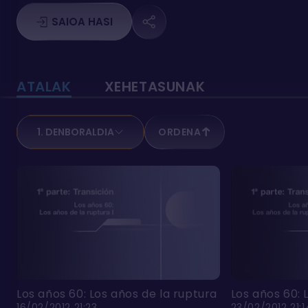
SAIOA HASI
ATALAK
XEHETASUNAK
1. DENBORALDIA
ORDENA
Los años 60: Los años de la ruptura I
Los años 60: 
16/02/2012 21:23
23/02/2012 21:1