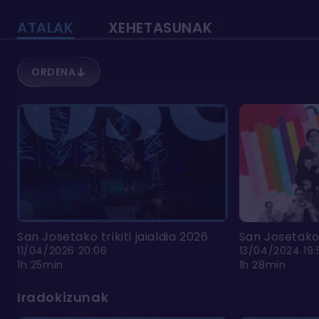
ATALAK
XEHETASUNAK
ORDENA
San Josetako trikiti jaialdia 2026
San Josetako t
11/04/2026 20:06
13/04/2024 19:
1h 25min
1h 28min
Iradokizunak