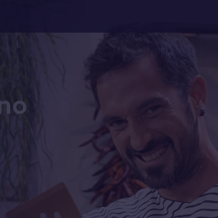
an
no