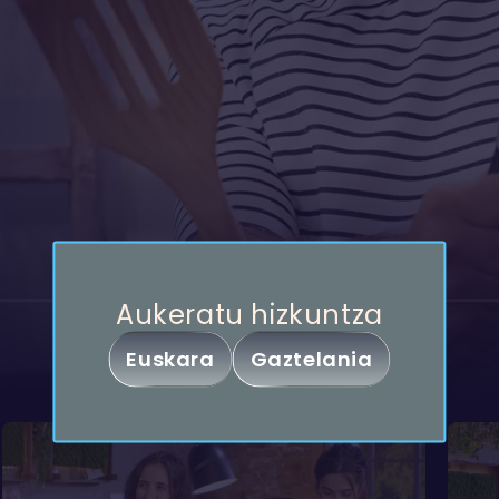
Partekatu
Aukeratu hizkuntza
Joseba Arguiñano Sukalerrian
Euskara
Gaztelania
Kopiatu esteka