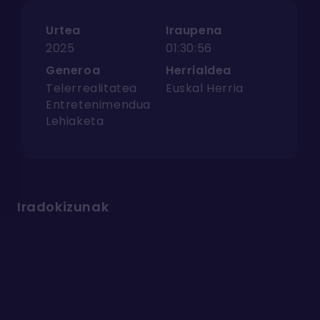
Urtea
Iraupena
2025
01:30:56
Generoa
Herrialdea
Telerrealitatea
Euskal Herria
Entretenimendua
Lehiaketa
Iradokizunak