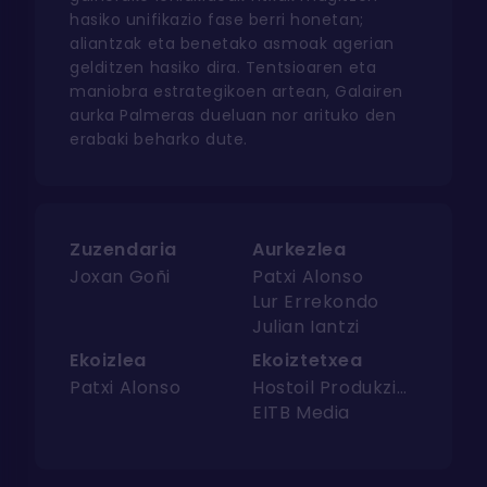
hasiko unifikazio fase berri honetan;
aliantzak eta benetako asmoak agerian
gelditzen hasiko dira. Tentsioaren eta
maniobra estrategikoen artean, Galairen
aurka Palmeras dueluan nor arituko den
erabaki beharko dute.
Zuzendaria
Aurkezlea
Joxan Goñi
Patxi Alonso
Lur Errekondo
Julian Iantzi
Ekoizlea
Ekoiztetxea
Patxi Alonso
Hostoil Produkzioak
EITB Media