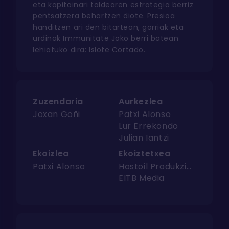
eta kapitainari taldearen estrategia berriz
pentsatzera behartzen diote. Presioa
handitzen ari den bitartean, gorriak eta
urdinak Immunitate Joko berri batean
lehiatuko dira: Islote Cortado.
Zuzendaria
Aurkezlea
Joxan Goñi
Patxi Alonso
Lur Errekondo
Julian Iantzi
Ekoizlea
Ekoiztetxea
Patxi Alonso
Hostoil Produkzioak
EITB Media