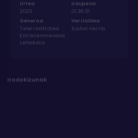
Urtea
Iraupena
2025
01:36:51
Generoa
Herrialdea
Telerrealitatea
Euskal Herria
Entretenimendua
Lehiaketa
Iradokizunak