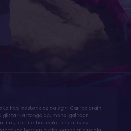
ka hasi besterik ez da egin. Carrak orain
giltzarria izango da, mahai gainean
ri dira, eta denboraldiko lehen duelu
 Yocahuak berrien aurka joango al dira ala