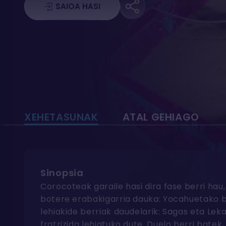
SAIOA HASI
XEHETASUNAK
ATAL GEHIAGO
Sinopsia
Corocoteak garaile hasi dira fase berri hau
botere erabakigarria dauka: Yocahuetako b
lehiakide berriak daudelarik: Sagas eta Lek
fratrizida lehiatuko dute. Duelo berri batek