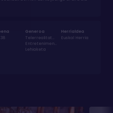
pena
Generoa
Herrialdea
:38
Telerrealitatea
Euskal Herria
Entretenimendua
Lehiaketa