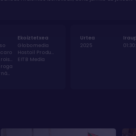
Ekoiztetxea
Urtea
Irau
nso
Globomedia
2025
01:30
acaro
Hostoil Produkzioak
Ezequiel Groisman
EITB Media
iroga
Aníbal Fernández