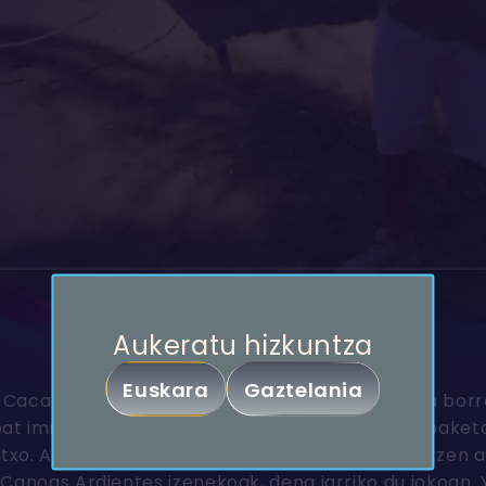
Partekatu
Aukeratu hizkuntza
26. atala
Euskara
Gaztelania
, Cacatas jokoan lortutako garaipenarekin baina borro
Kopiatu esteka
at immunizatzea, Asanblada baten atarian. Topaketa 
atxo. Aliantzak dardarka daude, zalantzak handitzen a
, Canoas Ardientes izenekoak, dena jarriko du jokoan.