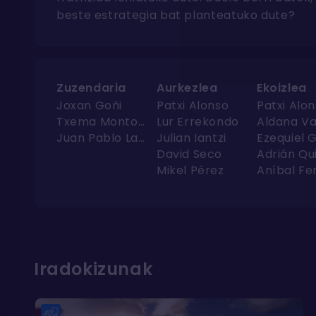
beste estrategia bat planteatuko dute?
Zuzendaria
Aurkezlea
Ekoizlea
Joxan Goñi
Patxi Alonso
Patxi Alo
Txema Montoya
Lur Errekondo
Aldana V
Juan Pablo Lacroze
Julian Iantzi
David Seco
Adrián Qu
Mikel Pérez
Iradokizunak