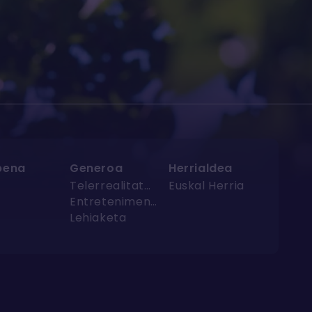
pena
Generoa
Herrialdea
Telerrealitatea
Euskal Herria
Entretenimendua
Lehiaketa