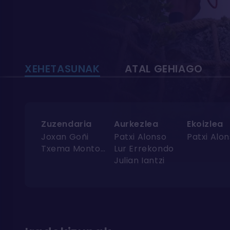
XEHETASUNAK
ATAL GEHIAGO
Zuzendaria
Aurkezlea
Ekoizlea
Joxan Goñi
Patxi Alonso
Patxi Alo
Txema Montoya
Lur Errekondo
Julian Iantzi