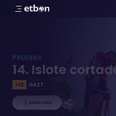
14. Islote cortado
PRUEBAS
14. Islote cortad
+12
GAZT
SAIOA HASI