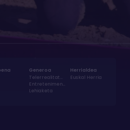
pena
Generoa
Herrialdea
4
Telerrealitatea
Euskal Herria
Entretenimendua
Lehiaketa