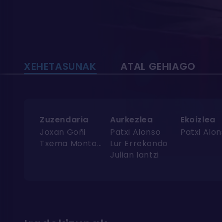
XEHETASUNAK
ATAL GEHIAGO
Zuzendaria
Aurkezlea
Ekoizlea
Joxan Goñi
Patxi Alonso
Patxi Alo
Txema Montoya
Lur Errekondo
Julian Iantzi