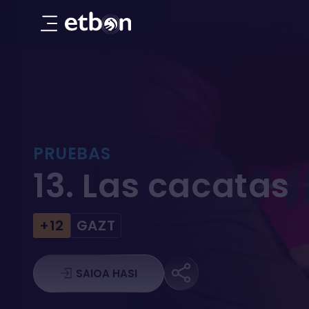
13. Las cacatas
PRUEBAS
13. Las cacatas
+12
GAZT
SAIOA HASI