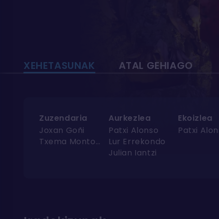
XEHETASUNAK
ATAL GEHIAGO
Zuzendaria
Aurkezlea
Ekoizlea
Joxan Goñi
Patxi Alonso
Patxi Alo
Txema Montoya
Lur Errekondo
Julian Iantzi