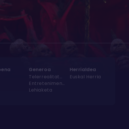
pena
Generoa
Herrialdea
Telerrealitatea
Euskal Herria
Entretenimendua
Lehiaketa