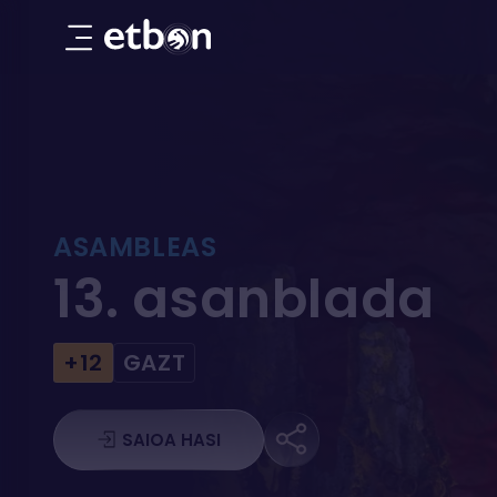
13. asanblada
ASAMBLEAS
13. asanblada
+12
GAZT
SAIOA HASI