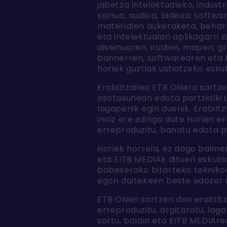
jabetza intelektualeko, indust
soinua, audioa, bideoa, softwar
materialen aukeraketa, beharre
eta intelektualari aplikagarr
diseinuaren, irudien, mapen, g
bannerren, softwarearen eta b
horiek guztiak ustiatzeko esku
Erabiltzailea ETB ONera sartz
osotasunean edota partzialki 
lagapenik egin duenik. Erabilt
inoiz ere ezingo dute horien e
erreproduzitu, banatu edota p
Horiek horrela, ez dago baime
eta EITB MEDIAk dituen eskubi
babeserako bitarteko teknikoa
egon daitekeen beste edozer 
ETB ONen sartzen den erabiltza
erreproduzitu, argitaratu, lag
sortu, baldin eta EITB MEDIAr