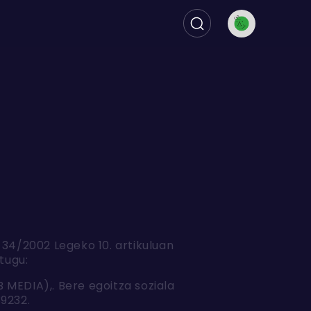
 34/2002 Legeko 10. artikuluan
tugu:
 MEDIA),. Bere egoitza soziala
39232.