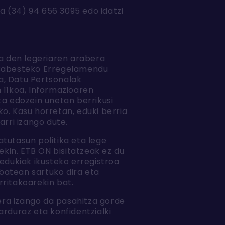
a (34) 94 656 3095 edo idatzi
oa den legeriaren arabera
k Babesteko Erregelamendu
a, Datu Pertsonalak
 11koa, Informazioaren
ta edozein unetan berrikusi
o. Kasu horretan, eduki berria
arri izango dute.
tutasun politika eta lege
kin. ETB ON bisitatzeak ez du
 edukiak ikusteko erregistroa
batean sartuko dira eta
rritakoarekin bat.
bera izango da pasahitza gorde
arduraz eta konfidentzialki