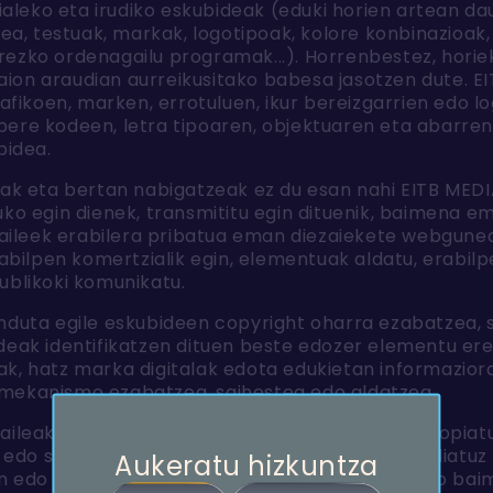
rialeko eta irudiko eskubideak (eduki horien artean da
ea, testuak, markak, logotipoak, kolore konbinazioak, e
zko ordenagailu programak...). Horrenbestez, horiek 
i zaion araudian aurreikusitako babesa jasotzen dute.
rafikoen, marken, errotuluen, ikur bereizgarrien edo l
ere kodeen, letra tipoaren, objektuaren eta abarren 
bidea.
eak eta bertan nabigatzeak ez du esan nahi EITB MEDI
uko egin dienek, transmititu egin dituenik, baimena e
zaileek erabilera pribatua eman diezaiekete webgunea
rabilpen komertzialik egin, elementuak aldatu, erabil
ublikoki komunikatu.
nduta egile eskubideen copyright oharra ezabatzea, 
deak identifikatzen dituen beste edozer elementu er
k, hatz marka digitalak edota edukietan informaziora
mekanismo ezabatzea, saihestea edo aldatzea.
ileak ezingo ditu aipatutako elementu horiek kopiatu, 
a edo saldu, edota eskuratutako informazioaz baliatuz 
Aukeratu hizkuntza
en edo dagokien eskubideen titularraren idatzizko bai