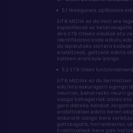
5.1 Webgunea, aplikazioa ed
EITB MEDIA ez da inoiz ere leg
espezifikoak ez betetzeagatik
dira ETB ONeko edukiak eta ze
Identifikazioa kode ezkutu edo
da aipatutako sarrera kodeak 
erabiltzeak, galtzeak edota a
kalteen erantzule izango.
5.2 ETB ONen funtzionamend
EITB MEDIAk ez du bermatzen 
edo/eta eskuragarri egongo di
neurrian, beharrezko neurri g
osagai kaltegarriak izatea et
gera daiteke hainbat zergatire
erabiltzaileei edota beren eki
ardurarik izango bere zerbitz
galtzeagatik; horrenbestez, uk
Erabiltzaileak bere gain hartze