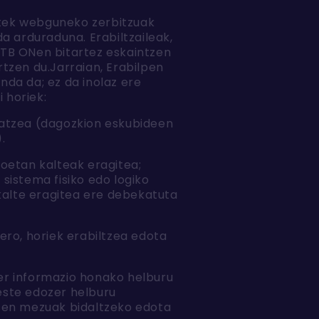
batek webguneko zerbitzuak
a arduraduna. Erabiltzaileak,
 ETB ONen bitartez eskaintzen
tzen du.Jarraian, Erabilpen
da da; ez da inolaz ere
 horiek:
datzea (dagozkion eskubideen
.
koetan kalteak eragitea;
sistema fisiko edo logiko
kalte eragitea ere debekatuta
ero, horiek erabiltzea edota
er informazio honako helburu
este edozer helburu
zten mezuak bidaltzeko edota