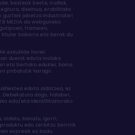
ude, besteak beste, irudiak,
gitura, diseinua, erabilitako
guztiek jabetza industrialari
 EITB MEDIA da webguneko
ogotipoen, frameen,
titular bakarra eta berak du
Ak eskubide horiei
man duenik edota inolako
ri eta bertako edukiei, baina
pen pribatutik harago
saihestea edota aldatzea, ez
e. Debekatuta dago, halaber,
ko edo/eta identifikaziorako
aldatu, banatu, igorri,
produktu edo zerbitzu berririk
men espresik ez badu.