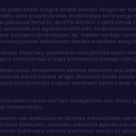
itza galdu edota ezegoki erabili duelako hirugarren 
itu bere pasahitzarekin, erabiltzailea bera izango d
a jakinarazi beharko dio EITB MEDIAri. Erabiltzaileak
o zerbitzuak era egokian erabiltzeko konpromisoa har
nbat portaera zerrendatuko da. Adibide moduko zerren
 dira webgunean debekatuta dauden erabilpen ezegoki
piatzea, banatzea, publikoaren esku jartzea edota al
 gero edota jarduera legez baimenduta badago salbu)
ileen edota hirugarrenen sistema fisikoetan eta logi
matikoak edota kalteak eragin ditzakeen beste edozer 
ezala funtzionatzea eragotz dezakeen beste edozer 
osta elektronikoan sartzen ahalegintzea eta, sartuz g
do manipulatzea.
unearen edo aplikazioaren bitartez eskuratutako edoz
izitatea bidaltzeko, zuzeneko salmenta egiteko edo b
azioak bidaltzeko, hainbat pertsonari eskatu ez ditu