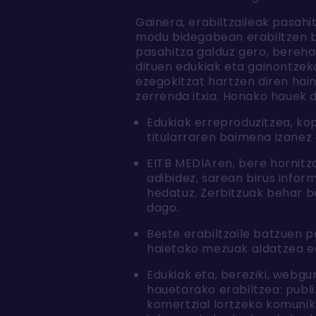
Gainera, erabiltzaileak pasah
modu bidegabean erabiltzen bad
pasahitza galduz gero, berehal
dituen edukiak eta gainontzek
ezegokitzat hartzen diren hai
zerrenda itxia. Honako hauek
Edukiak erreproduzitzea, ko
titularraren baimena izanez
EITB MEDIAren, bere hornitza
adibidez, sarean birus infor
hedatuz. Zerbitzuak behar b
dago.
Beste erabiltzaile batzuen p
haietako mezuak aldatzea e
Edukiak eta, bereziki, webg
hauetarako erabiltzea: publ
komertzial lortzeko komunik