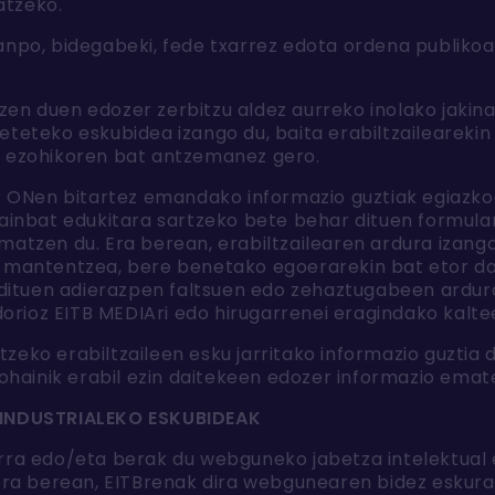
atzeko.
kanpo, bidegabeki, fede txarrez edota ordena publiko
en duen edozer zerbitzu aldez aurreko inolako jakin
eteteko eskubidea izango du, baita erabiltzailearek
n ezohikoren bat antzemanez gero.
TB ONen bitartez emandako informazio guztiak egiazko
hainbat edukitara sartzeko bete behar dituen formu
matzen du. Era berean, erabiltzailearen ardura izan
 mantentzea, bere benetako egoerarekin bat etor dad
n dituen adierazpen faltsuen edo zehaztugabeen ardur
rioz EITB MEDIAri edo hirugarrenei eragindako kalte
eko erabiltzaileen esku jarritako informazio guztia d
dohainik erabil ezin daitekeen edozer informazio emate
 INDUSTRIALEKO ESKUBIDEAK
rra edo/eta berak du webguneko jabetza intelektual e
 Era berean, EITBrenak dira webgunearen bidez eskur