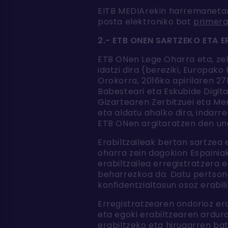
EITB MEDIArekin harremanetan 
posta elektroniko bat
primer
2.- ETB ONEN SARTZEKO ETA 
ETB ONen Lege Oharra eta, ze
idatzi dira (bereziki, Europ
Orokorra, 2016ko apirilaren 2
Babesteari eta Eskubide Digit
Gizartearen Zerbitzuei eta Mer
eta aldatu ahalko dira, indar
ETB ONen argitaratzen den unet
Erabiltzaileak bertan sartzea
oharra zein dagokion Espainia
erabiltzailea erregistratzera 
beharrezkoa da. Datu pertsona
konfidentzialtasun osoz erabili
Erregistratzearen ondorioz era
eta egoki erabiltzearen ardura
erabiltzeko eta hirugarren ba