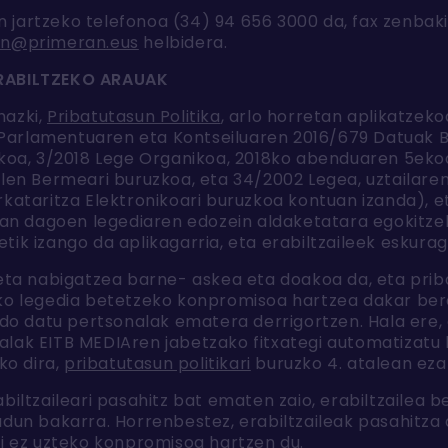
jartzeko telefonoa (34) 94 656 3000 da, fax zenbaki
an@primeran.eus
helbidera.
ERABILTZEKO ARAUAK
hazki,
Pribatutasun Politika
, arlo horretan aplikatzek
ako Parlamentuaren eta Kontseiluaren 2016/679 Datua
7koa, 3/2018 Lege Organikoa, 2018ko abenduaren 5eko
alen Bermeari buruzkoa, eta 34/2002 Legea, uztailaren
kataritza Elektronikoari buruzkoa kontuan izanda), e
rean dagoen legediaren edozein aldaketatara egokitzek
ik izango da aplikagarria, eta erabiltzaileek eskurag
 eta nabigatzea barne- askea eta doakoa da, eta priba
ko legedia betetzeko konpromisoa hartzea dakar bere
edo datu pertsonalak ematera derrigortzen. Hala ere,
lak EITB MEDIAren jabetzako fitxategi automatizatu 
ko dira,
pribatutasun politikari
buruzko 4. atalean eza
biltzaileari pasahitz bat ematen zaio, erabiltzailea 
dun bakarra. Horrenbestez, erabiltzaileak pasahitza 
ti ez uzteko konpromisoa hartzen du.