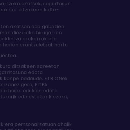
 sartzeko akatsek, segurtasun
eak sor ditzakeen kalte-
eten akatsen edo gabezien
man diezaieke hirugarren
baldintza orokorrak eta
 horien erantzuletzat hartu.
uestea.
skura ditzakeen sareetan
agarritasuna edota
tik kanpo badaude. ETB ONek
k izanez gero, EITBk
dela haien edukien edota
urarik edo estekarik ezarri,
k era pertsonalizatuan ahalik