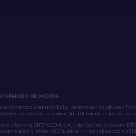
 INFORMAZIO OROKORRA
erkataritza Elektronikoko Zerbitzuen uztailaren 11ko
tebeharra betez, honako alderdi hauek adierazten di
a titularra EITB MEDIA S.A.U da (aurrerantzean, EITB
noen kalea 2, Bilbo 48013. Bere IFK honakoa da: A481