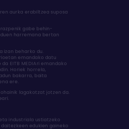
aren aurka erabiltzea suposa
arazpenik gabe behin-
in duen harremana bertan
a izan beharko du.
larioetan emandako datu
go da EITB MEDIAri emandako
in. Horiek horrela,
adun bakarra, baita
ena ere.
ohainik lagakotzat jotzen da.
ari.
ta industriala ustiatzeko
a daitezkeen edukien gaineko