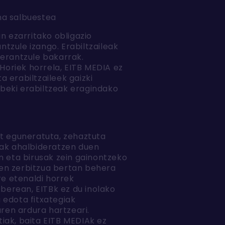
una salbuestea
n ezarritako obligazio
tzule izango. Erabiltzaileak
 erantzule bakarrak.
 Horiek horrela, EITB MEDIA ez
 erabiltzaileek gaizki
beki erabiltzeak eragindako
t eguneratuta, zehaztuta
iak ahalbideratzen duen
n eta birusak zein gainontzeko
uen zerbitzua bertan behera
re etenaldi horrek
 berean, EITBk ez du inolako
 edota fitxategiak
aren ardura hartzeari.
tiak, baita EITB MEDIAk ez