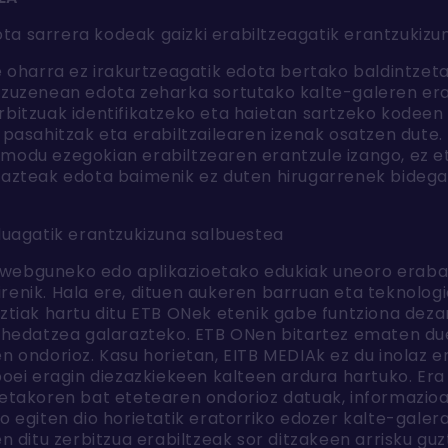
ota sarrera kodeak gaizki erabiltzeagatik erantzukiz
e oharra ez irakurtzeagatik edota bertako baldintzeta
 zuzenean edota zeharka sortutako kalte-galeren eran
rbitzuak identifikatzeko eta haietan sartzeko kodeen
 pasahitzak eta erabiltzailearen izenak osatzen dute.
modu ezegokian erabiltzearen erantzule izango, ez eta
hazteak edota baimenik ez duten hirugarrenek bidega
uagatik erantzukizuna salbuestea
webguneko edo aplikazioetako edukiak uneoro eraba
renik. Hala ere, dituen aukeren barruan eta teknolog
uztiak hartu ditu ETB ONek etenik gabe funtziona deza
a hedatzea galarazteko. ETB ONen bitartez ematen d
n ondorioz. Kasu horietan, EITB MEDIAk ez du inolaz e
poei eragin diezazkiekeen kalteen ardura hartuko. Era
uetakoren bat etetearen ondorioz datuak, informazioa
o egiten dio horietatik eratorriko edozer kalte-galer
n ditu zerbitzua erabiltzeak sor ditzakeen arrisku guz