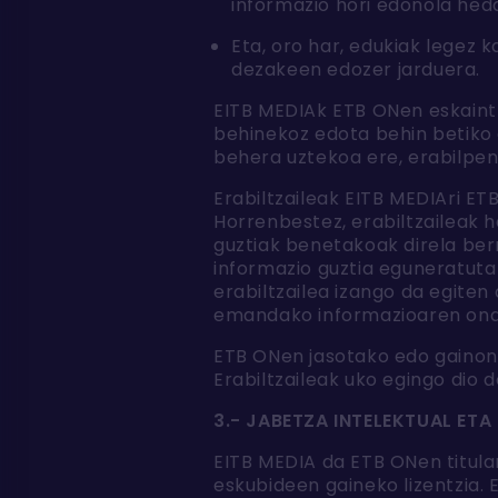
informazio hori edonola hed
Eta, oro har, edukiak legez 
dezakeen edozer jarduera.
EITB MEDIAk ETB ONen eskaintz
behinekoz edota behin betiko 
behera uztekoa ere, erabilpe
Erabiltzaileak EITB MEDIAri E
Horrenbestez, erabiltzaileak 
guztiak benetakoak direla ber
informazio guztia eguneratuta
erabiltzailea izango da egite
emandako informazioaren ondo
ETB ONen jasotako edo gainontz
Erabiltzaileak uko egingo dio 
3.- JABETZA INTELEKTUAL ETA
EITB MEDIA da ETB ONen titula
eskubideen gaineko lizentzia.