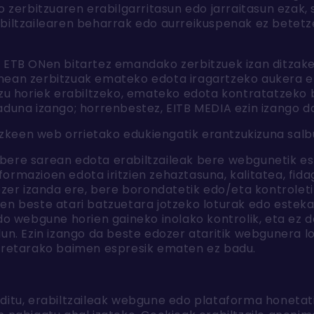
o zerbitzuaren erabilgarritasun edo jarraitasun ezak,
biltzailearen beharrak edo aurreikuspenak ez betetz
k ETB ONen bitartez emandako zerbitzuek izan ditzak
nean zerbitzuak emateko edota iragartzeko aukera e
tzu horiek erabiltzeko, emateko edota kontratatzeko 
aduna izango; horrenbestez, EITB MEDIA ezin izango da
zkeen web orrietako edukiengatik erantzukizuna salb
bere sarean edota erabiltzaileak bere webgunetik e
ormazioen edota iritzien zehaztasuna, kalitatea, fid
dozer izanda ere, bere borondatetik edo/eta kontrole
en beste atari batzuetara jotzeko loturak edo esteka
do webgune horien gaineko inolako kontrolik, eta ez 
un. Ezin izango da beste edozer ataritik webgunera lot
orretarako baimen espresik ematen ez badu.
ditu, erabiltzaileak webgune edo plataforma honetati