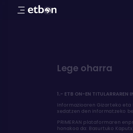
Lege oharra
1.- ETB ON-EN TITULARRAREN
Informazioaren Gizarteko eta M
xedatzen den informatzeko be
PRIMERAN plataformaren enpres
honakoa da: Basurtuko Kaputxi