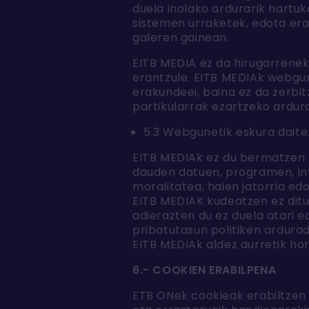
duela inolako ardurarik hartuk
sistemen urraketek, edota era
galeren gainean.
EITB MEDIA ez da hirugarrene
erantzule. EITB MEDIAk webgu
erakundeei, baina ez da zerbi
partikularrak ezartzeko ardur
5.3 Webgunetik eskura daite
EITB MEDIAk ez du bermatzen 
dauden datuen, programen, inf
moralitatea, haien jatorria e
EITB MEDIAK kudeatzen ez ditu
adierazten du ez duela atari e
pribatutasun politiken ardurad
EITB MEDIAk aldez aurretik h
6.- COOKIEN ERABILPENA
ETB ONek cookieak erabiltzen 